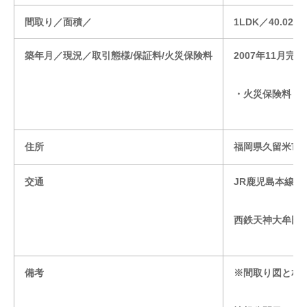
間取り／面積／
1LDK／40.02㎡
築年月／現況／取引態様/保証料/火災保険料
2007年11月
・火災保険料 
住所
福岡県久留米市
交通
JR鹿児島本線久
西鉄天神大牟田
備考
※間取り図と相